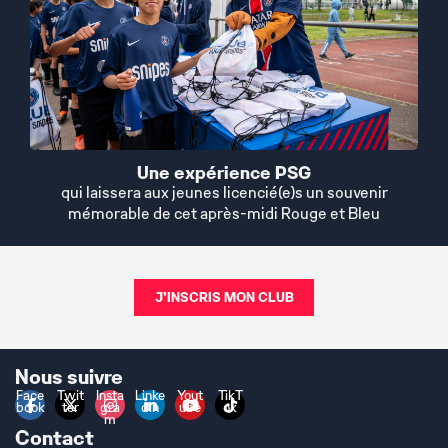
Une expérience PSG
qui laissera aux jeunes licencié(e)s un souvenir
mémorable de cet après-midi Rouge et Bleu
texte blanc
J'INSCRIS MON CLUB
Nous suivre
Face
Twit
Insta
Linke
Yout
TikT
book
ter
gra
din
ube
ok
m
Contact