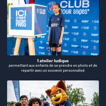
1 atelier ludique
permettant aux enfants de se prendre en photo et de
repartir avec un souvenir personnalisé