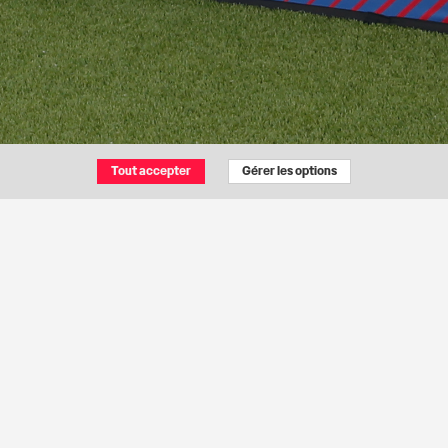
Tout accepter
Gérer les options
 faire vivre une expérience 100% PSG.
rts :
ffronter lors du Challenge Club Tour Snipes
n entraînement 100% Rouge et Bleu
tournoi d’exception