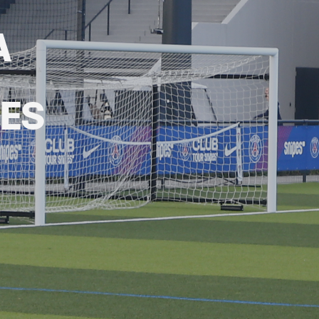
A
PES