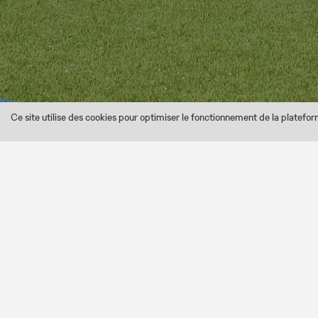
Ce site utilise des cookies pour optimiser le fonctionnement de la platefo
Depuis 7 ans, le Club Tour SNIPES va
Cett
1.
L'Animation mi-temps
– le PSG invite à 
2.
Les Entraînements
– le PSG se
3.
La Coupe
– le PS