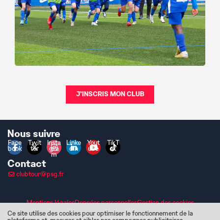
J'INSCRIS MON CLUB
texte blanc
Nous suivre
Face
Twit
Insta
Linke
Yout
TikT
book
ter
gra
din
ube
ok
m
Contact
clubtour@psg.fr
Mentions légales
Données personnelles
Gestion des cookies
Ce site utilise des cookies pour optimiser le fonctionnement de la