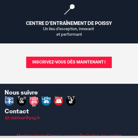
📍
CENTRE D'ENTRAÎNEMENT DE POISSY
Un lieu d'exception, innovant
et performant
texte blanc
INSCRIVEZ-VOUS DÈS MAINTENANT !
Nous suivre
Face
Twit
Insta
Linke
Yout
TikT
book
ter
gra
din
ube
ok
m
Contact
clubtour@psg.fr
Mentions légales
Données personnelles
Gestion des cookies