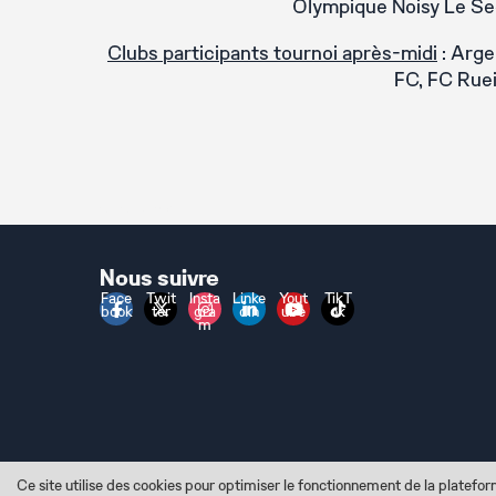
Olympique Noisy Le Sec
Clubs participants tournoi après-midi
: Arge
FC, FC Ruei
texte blanc
Nous suivre
Face
Twit
Insta
Linke
Yout
TikT
book
ter
gra
din
ube
ok
m
Ce site utilise des cookies pour optimiser le fonctionnement de la platefo