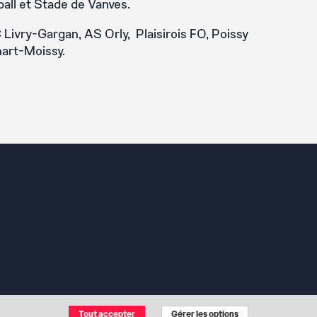
all et Stade de Vanves.
Livry-Gargan, AS Orly, Plaisirois FO, Poissy
nart-Moissy.
Tout accepter
Gérer les options