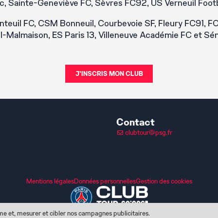
, Sainte-Geneviève FC, Sèvres FC92, US Verneuil Footb
nteuil FC, CSM Bonneuil, Courbevoie SF, Fleury FC91, FC 
l-Malmaison, ES Paris 13, Villeneuve Académie FC et Sé
J'INSCRIS MON CLUB
Contact
clubtour@psg.fr
Mentions légales
Données personnelles
Gestion des cookies
rme et, mesurer et cibler nos campagnes publicitaires.
Manage your GDPR options